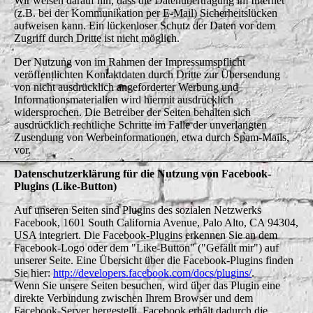
Wir weisen darauf hin, dass die Datenübertragung im Internet
(z.B. bei der Kommunikation per E-Mail) Sicherheitslücken
aufweisen kann. Ein lückenloser Schutz der Daten vor dem
Zugriff durch Dritte ist nicht möglich.
Der Nutzung von im Rahmen der Impressumspflicht
veröffentlichten Kontaktdaten durch Dritte zur Übersendung
von nicht ausdrücklich angeforderter Werbung und
Informationsmaterialien wird hiermit ausdrücklich
widersprochen. Die Betreiber der Seiten behalten sich
ausdrücklich rechtliche Schritte im Falle der unverlangten
Zusendung von Werbeinformationen, etwa durch Spam-Mails,
vor.
Datenschutzerklärung für die Nutzung von Facebook-
Plugins (Like-Button)
Auf unseren Seiten sind Plugins des sozialen Netzwerks
Facebook, 1601 South California Avenue, Palo Alto, CA 94304,
USA integriert. Die Facebook-Plugins erkennen Sie an dem
Facebook-Logo oder dem "Like-Button" ("Gefällt mir") auf
unserer Seite. Eine Übersicht über die Facebook-Plugins finden
Sie hier:
http://developers.facebook.com/docs/plugins/
.
Wenn Sie unsere Seiten besuchen, wird über das Plugin eine
direkte Verbindung zwischen Ihrem Browser und dem
Facebook-Server hergestellt. Facebook erhält dadurch die