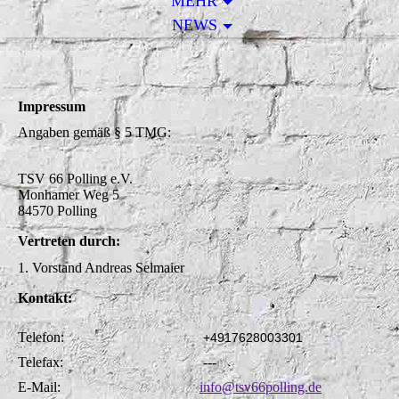
MEHR
NEWS
Impressum
Angaben gemäß § 5 TMG:
TSV 66 Polling e.V.
Monhamer Weg 5
84570 Polling
Vertreten durch:
1. Vorstand Andreas Selmaier
Kontakt:
Telefon:
+4917628003301
Telefax:
---
E-Mail:
info@tsv66polling.de